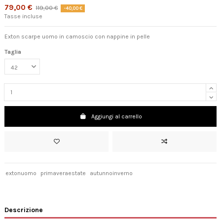
79,00 €
119,00 €
-40,00 €
Tasse incluse
Exton scarpe uomo in camoscio con nappine in pelle
Taglia
Aggiungi al carrello
extonuomo
primaveraestate
autunnoinverno
Descrizione