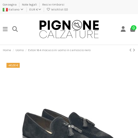
Consegna
Note legali
Resi e rimborsi
Italiano
EUR €
Wishlist (
0
)
0
Home
Uomo
Exton 164 mocassini uomo in camoscio nero
-40,00 €