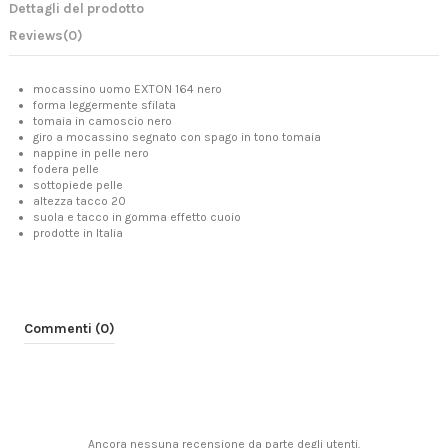
Dettagli del prodotto
Reviews
(0)
mocassino uomo EXTON 164 nero
forma leggermente sfilata
tomaia in camoscio nero
giro a mocassino segnato con spago in tono tomaia
nappine in pelle nero
fodera pelle
sottopiede pelle
altezza tacco 20
suola e tacco in gomma effetto cuoio
prodotte in Italia
Commenti (0)
Ancora nessuna recensione da parte degli utenti.