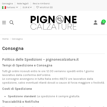
Consegna
Note legali
Resi e rimborsi
Italiano
EUR €
Wishlist (
0
)
0
Home
Consegna
Consegna
Politica delle Spedizioni – pignonecalzature.it
Tempi di Spedizione e Consegna
Tutti gli ordini ricevuti entro le ore 12:00 verranno spediti entro 1 giorno
lavorativo dalla conferma dell’ordine.
Le consegne avvengono in tutta Italia entro 48/72 ore lavorative dalla
spedizione, salvo eventuali ritardi dovuti a cause di forza maggiore o festività.
Costi di Spedizione
Spedizione standard:
La spedizione è sempre gratuita.
Tracciabilità e Notifiche