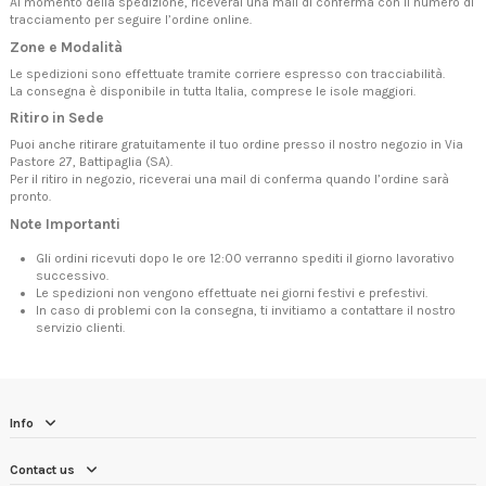
Al momento della spedizione, riceverai una mail di conferma con il numero di
tracciamento per seguire l’ordine online.
Zone e Modalità
Le spedizioni sono effettuate tramite corriere espresso con tracciabilità.
La consegna è disponibile in tutta Italia, comprese le isole maggiori.
Ritiro in Sede
Puoi anche ritirare gratuitamente il tuo ordine presso il nostro negozio in Via
Pastore 27, Battipaglia (SA).
Per il ritiro in negozio, riceverai una mail di conferma quando l’ordine sarà
pronto.
Note Importanti
Gli ordini ricevuti dopo le ore 12:00 verranno spediti il giorno lavorativo
successivo.
Le spedizioni non vengono effettuate nei giorni festivi e prefestivi.
In caso di problemi con la consegna, ti invitiamo a contattare il nostro
servizio clienti.
Info
Contact us