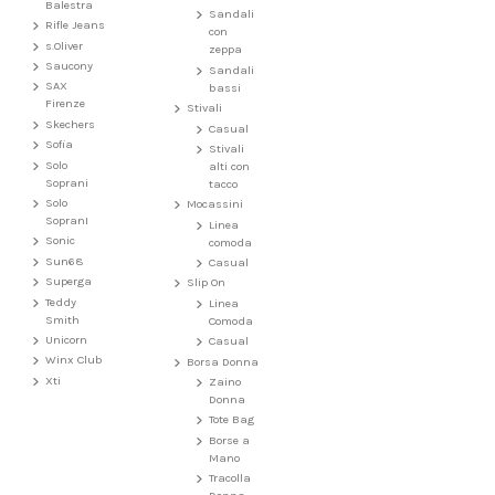
Balestra
Sandali
Rifle Jeans
con
s.Oliver
zeppa
Saucony
Sandali
SAX
bassi
Firenze
Stivali
Skechers
Casual
Sofia
Stivali
Solo
alti con
Soprani
tacco
Solo
Mocassini
SopranI
Linea
Sonic
comoda
Sun68
Casual
Superga
Slip On
Teddy
Linea
Smith
Comoda
Unicorn
Casual
Winx Club
Borsa Donna
Xti
Zaino
Donna
Tote Bag
Borse a
Mano
Tracolla