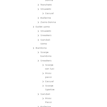
Donna
Tronchetti
Stivaletti
Casual
Ballerine
Zaino Donna
Outlet uomo
Stivaletti
Sneakers
Sandali
Uomo
Bambino
Scarpe
bambino
Sneakers
Scarpe
con luci
Primi
passi
Casual
Scarpe
Sportive
Sandali
Primi
Passi
Ballerine