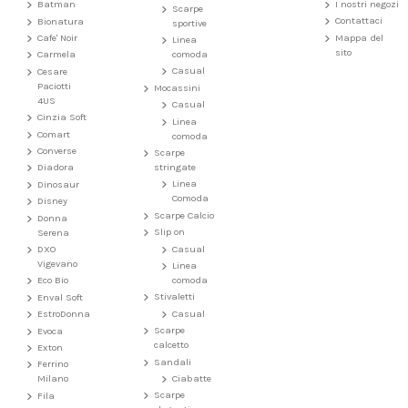
I nostri negozi
Batman
Scarpe
Contattaci
Bionatura
sportive
Mappa del
Cafe' Noir
Linea
sito
comoda
Carmela
Casual
Cesare
Paciotti
Mocassini
4US
Casual
Cinzia Soft
Linea
Comart
comoda
Converse
Scarpe
stringate
Diadora
Linea
Dinosaur
Comoda
Disney
Scarpe Calcio
Donna
Slip on
Serena
Casual
DXO
Vigevano
Linea
comoda
Eco Bio
Stivaletti
Enval Soft
Casual
EstroDonna
Scarpe
Evoca
calcetto
Exton
Sandali
Ferrino
Ciabatte
Milano
Scarpe
Fila