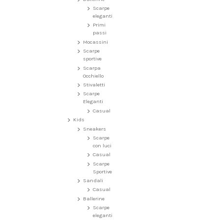
Scarpe
eleganti
Primi
passi
Mocassini
Scarpe
sportive
Scarpa
Occhiello
Stivaletti
Scarpe
Eleganti
Casual
Kids
Sneakers
Scarpe
con luci
Casual
Scarpe
Sportive
Sandali
Casual
Ballerine
Scarpe
eleganti