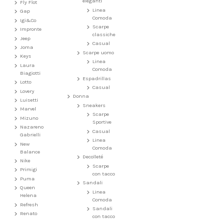
eleganti
Fly Flot
Linea
Gap
Comoda
Igi&Co
Scarpe
Impronte
classiche
Jeep
Casual
Joma
Scarpe uomo
Keys
Linea
Laura
Comoda
Biagiotti
Espadrillas
Lotto
Casual
Lovery
Donna
Luisetti
Sneakers
Marvel
Scarpe
Mizuno
Sportive
Nazareno
Casual
Gabrielli
Linea
New
Comoda
Balance
Decolleté
Nike
Scarpe
Primigi
con tacco
Puma
Sandali
Queen
Linea
Helena
Comoda
Refresh
Sandali
Renato
con tacco