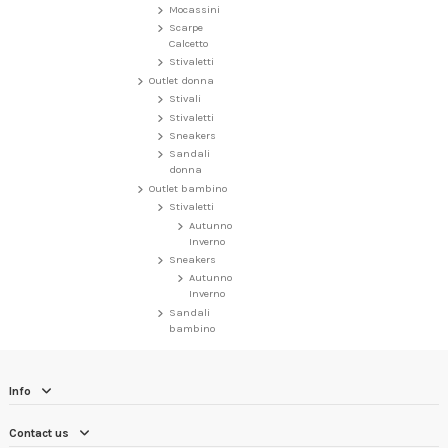
Mocassini
Scarpe
Calcetto
Stivaletti
Outlet donna
Stivali
Stivaletti
Sneakers
Sandali
donna
Outlet bambino
Stivaletti
Autunno
Inverno
Sneakers
Autunno
Inverno
Sandali
bambino
Info
Contact us