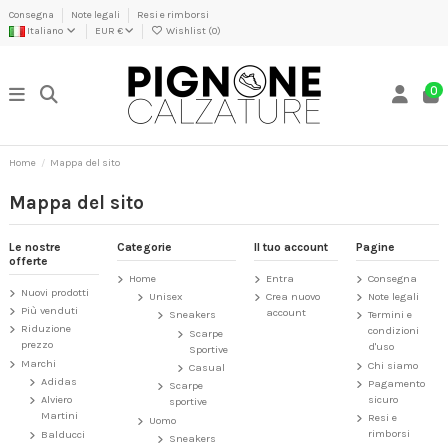
Consegna
Note legali
Resi e rimborsi
Italiano
EUR €
Wishlist (
0
)
0
Home
Mappa del sito
Mappa del sito
Le nostre
Categorie
Il tuo account
Pagine
offerte
Home
Entra
Consegna
Nuovi prodotti
Unisex
Crea nuovo
Note legali
Più venduti
account
Sneakers
Termini e
Riduzione
condizioni
Scarpe
prezzo
d'uso
Sportive
Marchi
Chi siamo
Casual
Adidas
Pagamento
Scarpe
sicuro
Alviero
sportive
Martini
Resi e
Uomo
rimborsi
Balducci
Sneakers