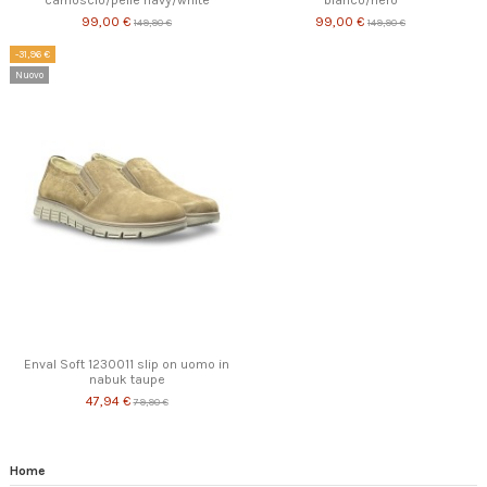
camoscio/pelle navy/white
bianco/nero
99,00 €
99,00 €
149,90 €
149,90 €
-31,96 €
Nuovo
Enval Soft 1230011 slip on uomo in
nabuk taupe
47,94 €
79,90 €
Home