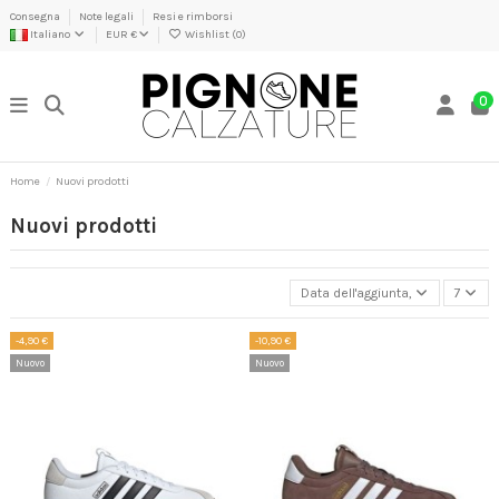
Consegna
Note legali
Resi e rimborsi
Italiano
EUR €
Wishlist (
0
)
0
Home
Nuovi prodotti
Nuovi prodotti
Data dell'aggiunta, dalla più re
7
-4,90 €
-10,90 €
Nuovo
Nuovo