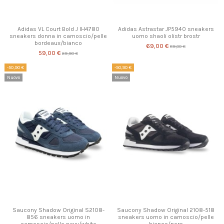
Adidas VL Court Bold J IH4780
Adidas Astrastar JP5940 sneakers
sneakers donna in camoscio/pelle
uomo shaoli olistr brostr
bordeaux/bianco
69,00 €
89,00 €
59,00 €
69,90 €
-50,90 €
-50,90 €
Nuovo
Nuovo
Saucony Shadow Original S2108-
Saucony Shadow Original 2108-518
856 sneakers uomo in
sneakers uomo in camoscio/pelle