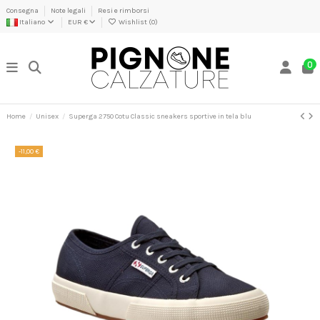
Consegna
Note legali
Resi e rimborsi
Italiano
EUR €
Wishlist (
0
)
0
Home
Unisex
Superga 2750 Cotu Classic sneakers sportive in tela blu
-11,00 €