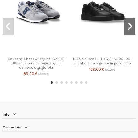
Prodotto disponibile con diverse opzioni
Saucony Shadow Original S2108-
Nike Air Force 1 LE (GS) FV5951 001
563 sneakers da ragazzo/a in
sneakers da ragazzo in pelle nero
camoscio grigio/blu
109,00 €
130,00 €
89,00 €
139,00 €
Info
Contact us