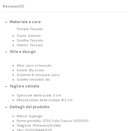
Reviews
(0)
Materiale e cura
Tomaia:
Tessuto
Suola:
Gomma
Soletta:
Tessuto
Interno:
Tessuto
Stile e design
Altro:
Lacci in tessuto
Colore:
Blu scuro
Sistema di chiusura:
Lacci
Solette rimovibili:
No
Taglia e calzata
Spessore della suola:
3 cm
Altezza totale della scarpa:
8.5 cm
Dettagli del prodotto
Marca:
Superga
Nome prodotto:
2750 Cotu Classic S000010
Stagione:
Primavera/Estate
SKU:
0000198461720