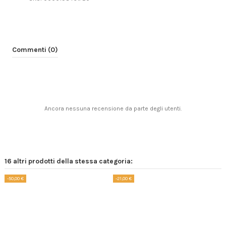
Commenti (0)
Ancora nessuna recensione da parte degli utenti.
16 altri prodotti della stessa categoria:
-50,00 €
-21,00 €
-