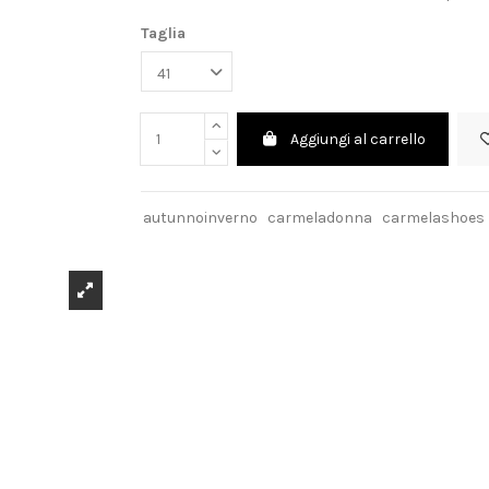
Taglia
Aggiungi al carrello
autunnoinverno
carmeladonna
carmelashoes