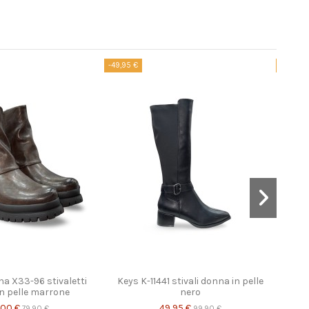
-49,95 €
-40,90 
a X33-96 stivaletti
Keys K-11441 stivali donna in pelle
Laur
n pelle marrone
nero
,00 €
49,95 €
79,90 €
99,90 €