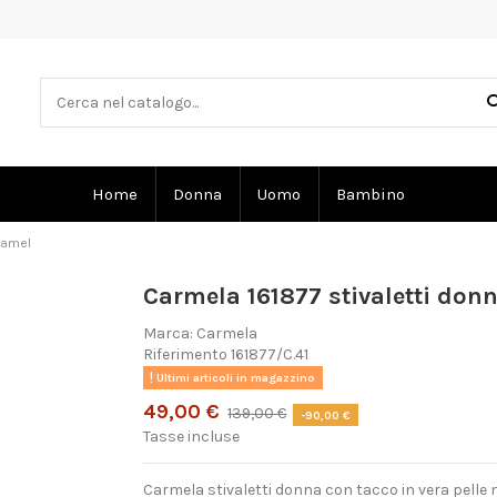
Home
Donna
Uomo
Bambino
 camel
Carmela 161877 stivaletti donn
Marca:
Carmela
Riferimento
161877/C.41
Ultimi articoli in magazzino
49,00 €
139,00 €
-90,00 €
Tasse incluse
Carmela stivaletti donna con tacco in vera pell