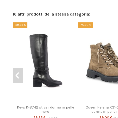
16 altri prodotti della stessa categoria:
-59,95 €
-40,90 €
Keys K-8742 stivali donna in pelle
Queen Helena X31-5
nero
donna in pelle
59,95 €
39,00 €
119,90 €
79,