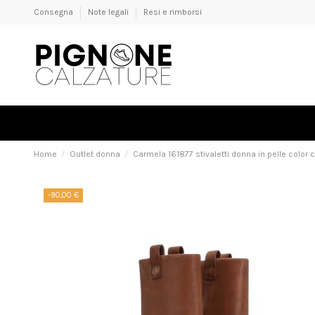
Consegna
Note legali
Resi e rimborsi
Home
Outlet donna
Carmela 161877 stivaletti donna in pelle color
-90,00 €