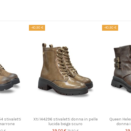
-40,90 €
-40,90 €
4 stivaletti
Xti 144296 stivaletti donna in pelle
Queen Helen
 marrone
lucida beige scuro
donna i
39,00 €
39
90 €
79,90 €