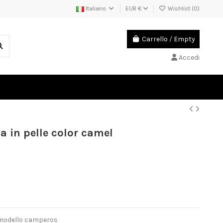
Italiano
EUR €
Wishlist (
0
)
Carrello
/
Empty
Accedi
a in pelle color camel
e modello camperos