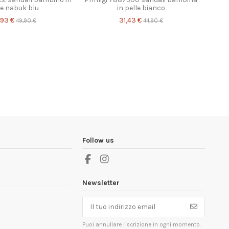
le nabuk blu
in pelle bianco
,93 €
31,43 €
49,90 €
44,90 €
Ba
Follow us
Newsletter
Puoi annullare l'iscrizione in ogni momento.