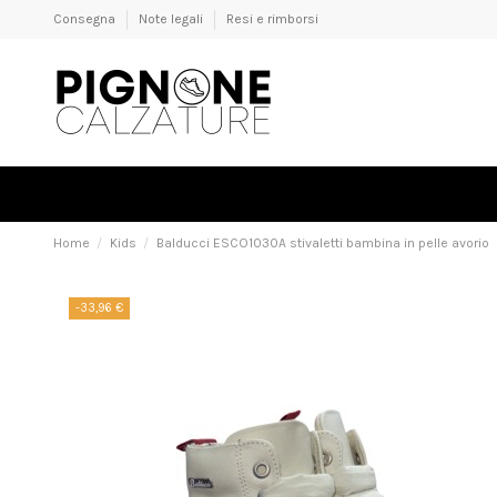
Consegna
Note legali
Resi e rimborsi
Home
Kids
Balducci ESCO1030A stivaletti bambina in pelle avorio
-33,96 €