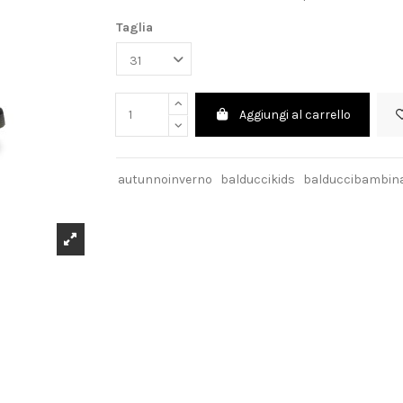
Taglia
Aggiungi al carrello
autunnoinverno
balduccikids
balduccibambin