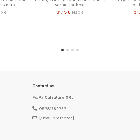
igio/nero
vernice sabbia
pel
31,43 €
34
90 €
44,90 €
Contact us
Fo.Pa Calzature SRL
08281995222
[email protected]