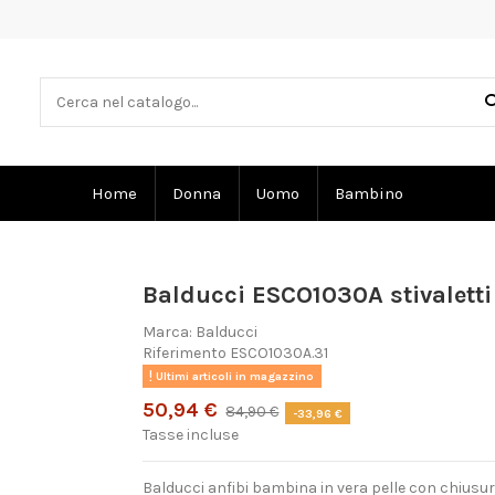
Home
Donna
Uomo
Bambino
Balducci ESCO1030A stivaletti
Marca:
Balducci
Riferimento
ESCO1030A.31
Ultimi articoli in magazzino
50,94 €
84,90 €
-33,96 €
Tasse incluse
Balducci anfibi bambina in vera pelle con chiusur