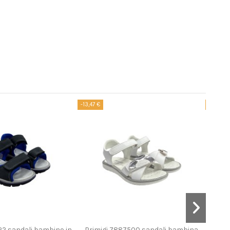
-13,47 €
-35,96 
nibile con diverse opzioni
Prodotto disponibile con diverse opzioni
22 sandali bambino in
Primigi 7887500 sandali bambina