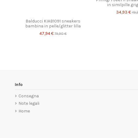
in similpille gr
Prodotto disponibile con diverse opzioni
34,93 €
49,
Balducci KIAB1091 sneakers
bambina in pelle/glitter lilla
47,94 €
79,90 €
Info
Consegna
Note legali
Home