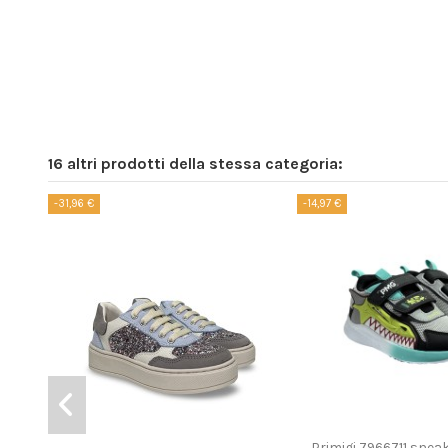
16 altri prodotti della stessa categoria:
-31,96 €
-14,97 €
Prodotto disponibile co
Primigi 7966711 sne