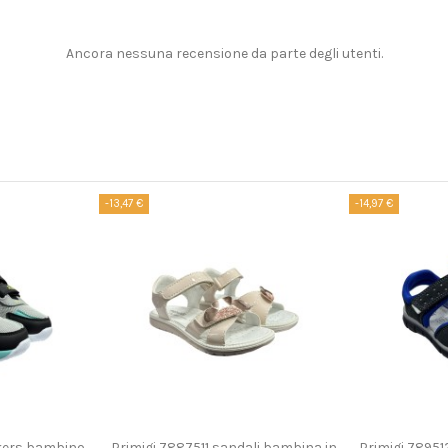
Ancora nessuna recensione da parte degli utenti.
-13,47 €
-14,97 €
n diverse opzioni
Prodotto dispo
akers bambino
Primigi 7887511 sandali bambina in
Primigi 78951