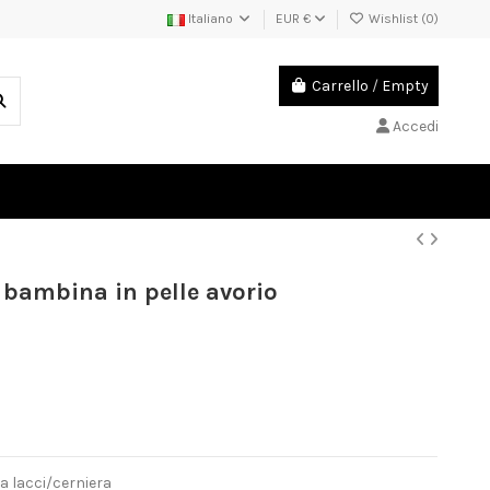
Italiano
EUR €
Wishlist (
0
)
Carrello
/
Empty
Accedi
 bambina in pelle avorio
a lacci/cerniera