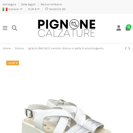
Consegna
Note legali
Resi e rimborsi
Italiano
EUR €
Wishlist (
0
)
0
Home
Donna
Igi&Co 7667422 sandali donna in pelle bianco/argento
-24,47 €