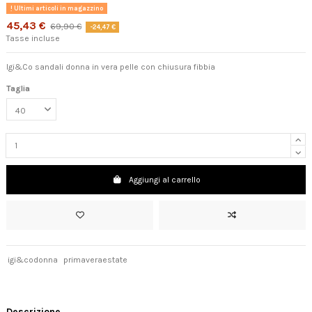
Ultimi articoli in magazzino
45,43 €
69,90 €
-24,47 €
Tasse incluse
Igi&Co sandali donna in vera pelle con chiusura fibbia
Taglia
Aggiungi al carrello
igi&codonna
primaveraestate
Descrizione