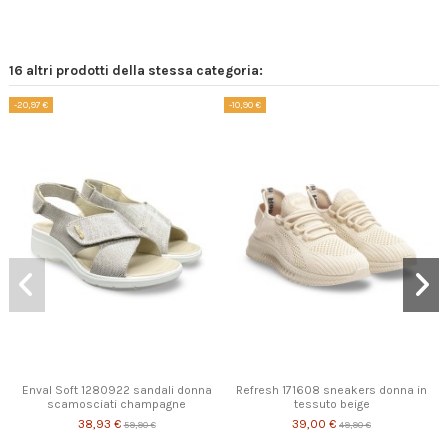
16 altri prodotti della stessa categoria:
-20,97 €
-10,90 €
Prodotto disponibile con diverse opzioni
Enval Soft 1280922 sandali donna
Refresh 171608 sneakers donna in
scamosciati champagne
tessuto beige
38,93 €
39,00 €
59,90 €
49,90 €