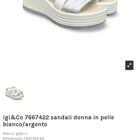
Igi&Co 7667422 sandali donna in pelle
bianco/argento
Marca:
Igi&Co
Riferimento
7667422.40