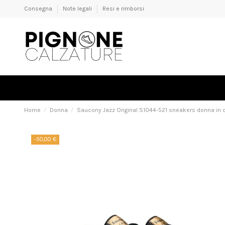
Consegna
Note legali
Resi e rimborsi
Home
Donna
Saucony Jazz Original S1044-521 sneakers donna in
-50,00 €