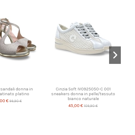
1 sandali donna in
Cinzia Soft IV0925050-C 001
Xti 1
atinato platino
sneakers donna in pelle/tessuto
bianco naturale
,00 €
99,90 €
45,00 €
109,90 €