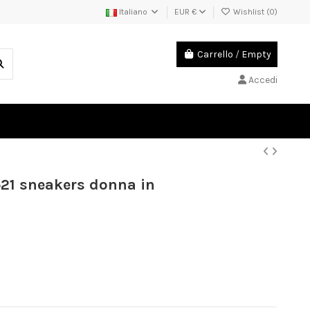
Italiano
EUR €
Wishlist (
0
)
Carrello
/
Empty
Accedi
521 sneakers donna in