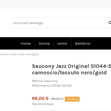
Home
Donna
Uomo
Bambino
 camoscio/tessuto nero/gold
Saucony Jazz Original S1044-
camoscio/tessuto nero/gold
Marca:
Saucony
Riferimento
S1044-521.40
Prodotto disponibile con diverse opzioni
99,00 €
149,00 €
-50,00 €
Tasse incluse