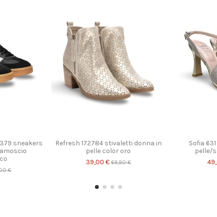
1379 sneakers
Refresh 172784 stivaletti donna in
Sofia 63
camoscio
pelle color oro
pelle/s
co
39,00 €
49
69,90 €
00 €