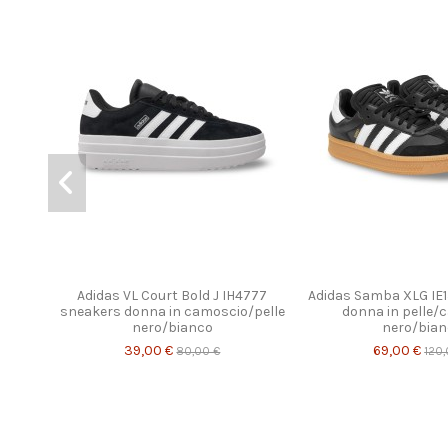
Prodotto disponibile con diverse opzioni
Adidas VL Court Bold J IH4777
Adidas Samba XLG IE
sneakers donna in camoscio/pelle
donna in pelle/
nero/bianco
nero/bian
39,00 €
69,00 €
80,00 €
120,