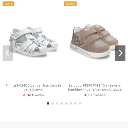
-13,47 €
-27,96 €
-
Prodotto disponibile con diverse opzioni
Prodotto disponibile con diverse opzioni
Primigi 1412400 sandali bambina in
Balducci MSPORT4840 sneakers
pelle bianco
bambino in pelle/camoscio taupe
31,43 €
41,94 €
44,90 €
69,90 €