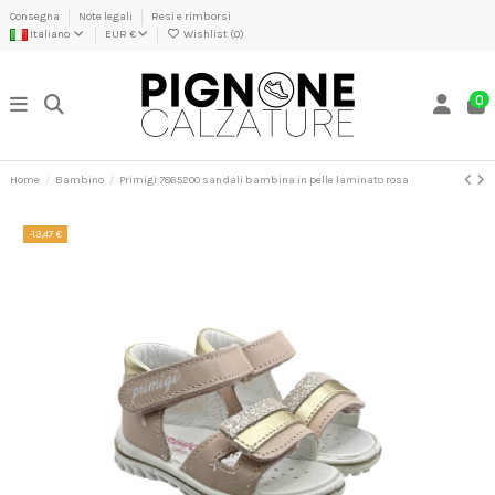
Consegna
Note legali
Resi e rimborsi
Italiano
EUR €
Wishlist (
0
)
0
Home
Bambino
Primigi 7865200 sandali bambina in pelle laminato rosa
-13,47 €