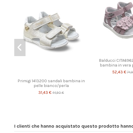
Prodotto disponibile co
Balducci CITA696
bambina in vera 
Prodotto disponibile con diverse opzioni
52,43 €
74,
Primigi 1413200 sandali bambina in
pelle bianco/perla
31,43 €
44,90 €
I clienti che hanno acquistato questo prodotto han