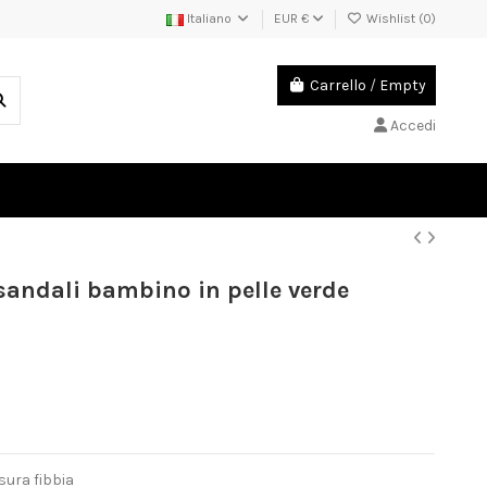
Italiano
EUR €
Wishlist (
0
)
Carrello
/
Empty
Accedi
andali bambino in pelle verde
sura fibbia