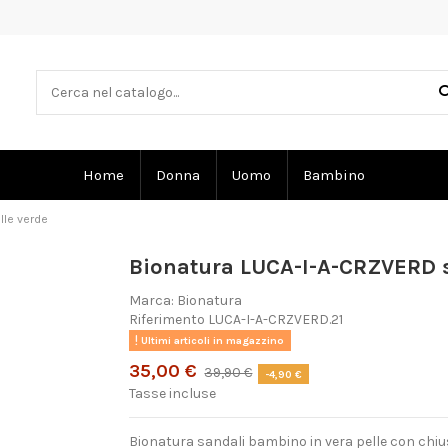
Home
Donna
Uomo
Bambino
lle verde
Bionatura LUCA-I-A-CRZVERD s
Marca:
Bionatura
Riferimento
LUCA-I-A-CRZVERD.21
Ultimi articoli in magazzino
35,00 €
39,90 €
-4,90 €
Tasse incluse
Bionatura sandali bambino in vera pelle con chiu