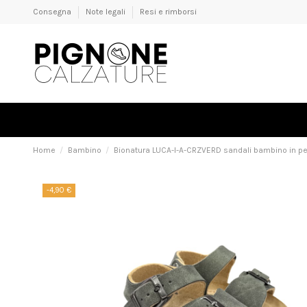
Consegna
Note legali
Resi e rimborsi
Home
Bambino
Bionatura LUCA-I-A-CRZVERD sandali bambino in pe
-4,90 €