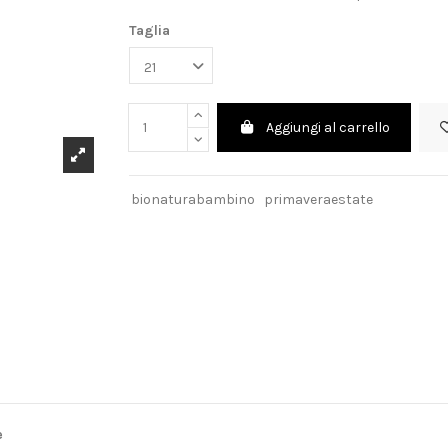
Taglia
Aggiungi al carrello
bionaturabambino
primaveraestate
e