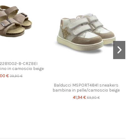
 22B1002-B-CRZBEI
ino in camoscio beige
,00 €
39,90 €
Balducci MSPORT4841 sneakers
Bi
bambina in pelle/camoscio beige
san
41,94 €
69,90 €