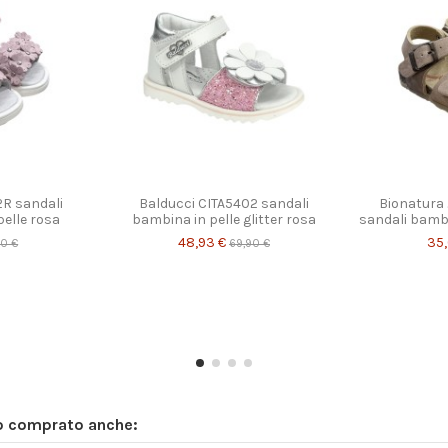
n diverse opzioni
Prodotto disponibile con diverse opzioni
2R sandali
Balducci CITA5402 sandali
Bionatura
pelle rosa
bambina in pelle glitter rosa
sandali bamb
48,93 €
35
90 €
69,90 €
no comprato anche: