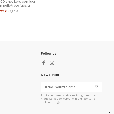
500 sneakers con luci
B
 pelle/rete fucsia
bamb
,93 €
49,90 €
Follow us
Newsletter
Puoi annullare l'iscrizione in ogni momento.
A questo scopo, cerca le info di contatto
nelle note legali.