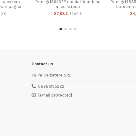
9 sneakers
Primigi 1364322 sandali bambina
Primigi 1483
 champagne
in pelle rosa
bambina in
27,93 €
34
90 €
39,90 €
Contact us
Fo.Pa Calzature SRL
08281995222
[email protected]