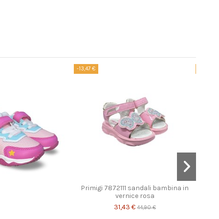
-13,47 €
-23,97 
Primigi 7872111 sandali bambina in
vernice rosa
31,43 €
44,90 €