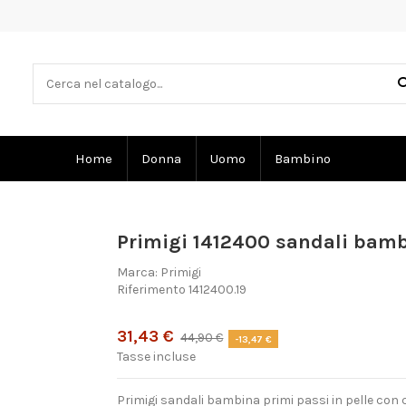
Home
Donna
Uomo
Bambino
Primigi 1412400 sandali bamb
Marca:
Primigi
Riferimento
1412400.19
Prodotto disponibile con diverse opzioni
31,43 €
44,90 €
-13,47 €
Tasse incluse
Primigi sandali bambina primi passi in pelle con 