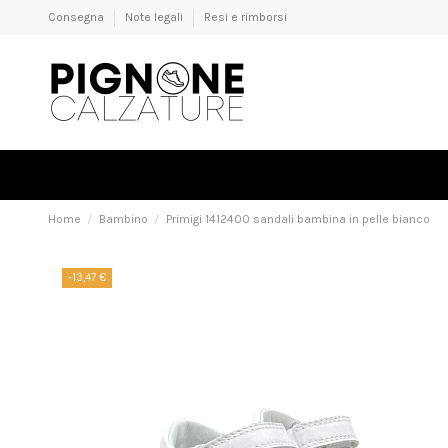
Consegna
Note legali
Resi e rimborsi
Home
Bambino
Primigi 1412400 sandali bambina in pelle bianco
-13,47 €