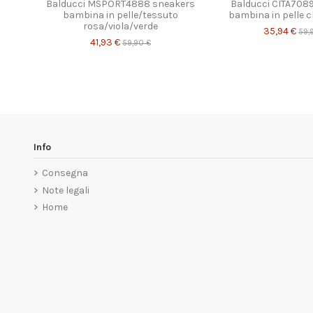
Balducci MSPORT4888 sneakers
Balducci CITA708
bambina in pelle/tessuto
bambina in pelle
rosa/viola/verde
35,94 €
59,
41,93 €
59,90 €
Info
Consegna
Note legali
Home