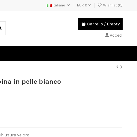
Italiano
EUR €
Wishlist (
0
)
Carrello
/
Empty
Accedi
ina in pelle bianco
chiusura velcro