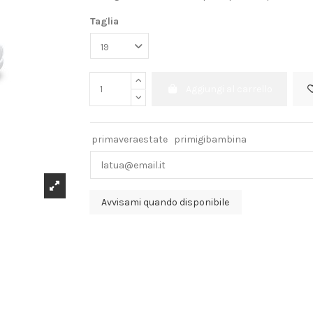
Taglia
Aggiungi al carrello
primaveraestate
primigibambina